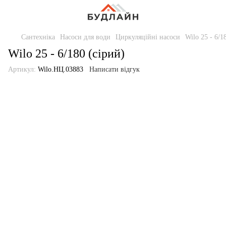
Сантехніка
Насоси для води
Циркуляційні насоси
Wilo 25 - 6/1
Wilo 25 - 6/180 (сірий)
Артикул:
Wilo.НЦ.03883
Написати відгук