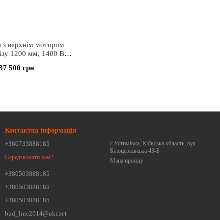
з з верхнім мотором
ізу 1200 мм, 1400 Вт
Sturm
37 500 грн
Контактна інформація
+380733888185
с.Устимівка, Київська область, вул.
Білоцерківська 43-Б
Передзвонити вам?
Мапа проїзду
+380503888185
+380503888185
+380503888185
bud_line2014@ukr.net