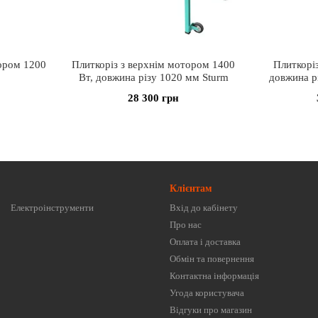
тором 1200
Плиткоріз з верхнім мотором 1400
Плиткорі
Вт, довжина різу 1020 мм Sturm
довжина р
28 300 грн
Клієнтам
Електроінструменти
Вхід до кабінету
Про нас
Оплата і доставка
Обмін та повернення
Контактна інформація
Угода користувача
Відгуки про магазин