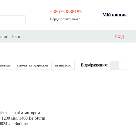
+380733888185
Мій кошик
Передзвонити вам?
Вхід
азин
Блог
ешевше
спочатку дорожчі
за назвою
Відображення: