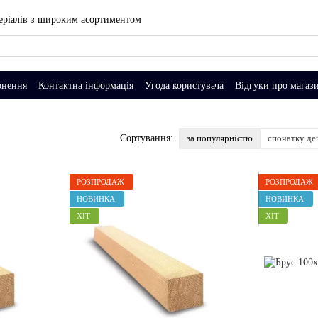
еріалів з широким асортиментом
рнення
Контактна інформація
Угода користувача
Відгуки про магаз
за популярністю
спочатку д
Сортування:
РОЗПРОДАЖ
РОЗПРОДАЖ
НОВИНКА
НОВИНКА
ХІТ
ХІТ