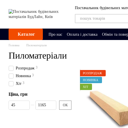
Перейти до основного контенту
Постачальник будівельних мат
Каталог
Про нас
Оплата і доставка
Обмін та пове
Головна
Пиломатеріали
Пиломатеріали
3
Розпродаж
РОЗПРОДАЖ
3
Новинка
НОВИНКА
3
Хіт
ХІТ
Ціна, грн
Від Ціна, грн
До Ціна, грн
ОК