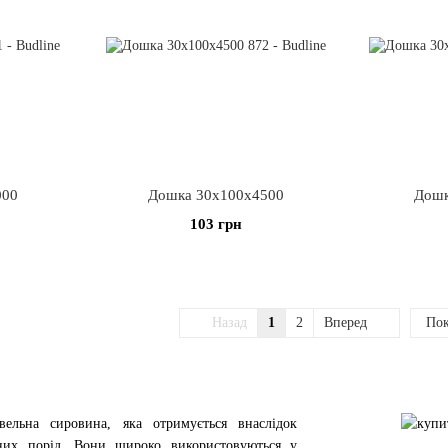
000
Дошка 30х100х4500
Дошк
103 грн
Назад
1
2
Вперед
Пок
вельна сировина, яка отримується внаслідок
них порід. Вони широко використовуються у