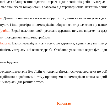
ові, для облицювання підлоги - паркет, а для зовнішніх робіт - матеріа
 має свої сфери використання залежно від характеристик. Важливо поціка
и.
Доволі поширеним вважається брус 50х50, який використовується для 
нують і інші розміри пиломатеріалів, обирати які слід залежно від ваши
бробки.
Вкрай важливо, щоб пресована деревина не мала виражених дефек
ми, погодними явищами, грибком.
ійкістю
.
Варто пересвідчитись у тому, що деревина, купити яку ви планує
лісність матеріалу, а й ваше здоров'я. Особливо уважними варто бути пр
івельних матеріалів Буд-Лайн чи скористайтесь послугою доставки по всі
надійними виробниками, тому пропонуємо пиломатеріали оптом за прийн
і матеріали для різних потреб.
Клієнтам