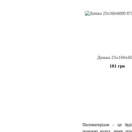
Дошка 25х160х6
181 грн
Пиломатеріали - це буді
розкрою колод дерев різ