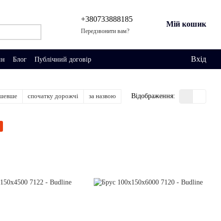
+380733888185
Мій кошик
Передзвонити вам?
Вхід
ин
Блог
Публічний договір
ешевше
спочатку дорожчі
за назвою
Відображення: