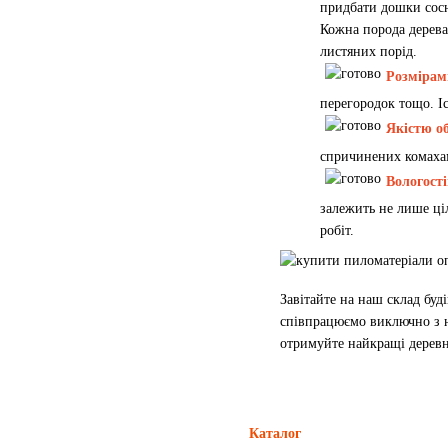
придбати дошки сосн
Кожна порода дерева
листяних порід.
Розмірам
перегородок тощо. Іс
Якістю о
спричинених комаха
Вологост
залежить не лише ці
робіт.
Завітайте на наш склад буд
співпрацюємо виключно з 
отримуйте найкращі деревн
Каталог