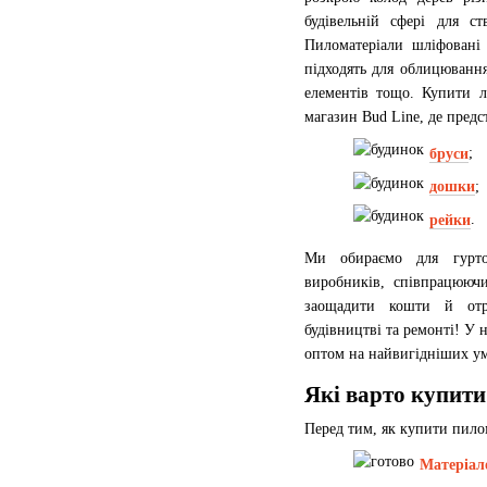
будівельній сфері для ст
Пиломатеріали шліфовані 
підходять для облицюванн
елементів тощо. Купити л
магазин Bud Line, де предс
бруси
;
дошки
;
рейки
.
Ми обираємо для гуртов
виробників, співпрацююч
заощадити кошти й отр
будівництві та ремонті! У
оптом на найвигідніших у
Які варто купити
Перед тим, як купити пило
Матеріал