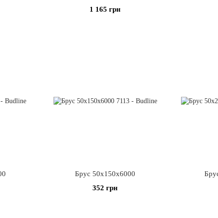
1 165 грн
00
Брус 50х150х6000
Бру
352 грн