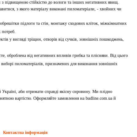
ли з підвищеною стійкістю до вологи та інших негативних явищ.
витися, з якого матеріалу виконані пиломатеріали, - хвойних чи
обрешітки підлоги та стін, монтажу сходових кліток, міжкімнатних
х потреб.
тів у вигляді тріщин, отворів від сучків, зовнішніх пошкоджень,
те, оброблена від негативних впливів грибка та плісняви. Від цього
и виборі пиломатеріалів, призначених для виконання зовнішніх
й Україні, аби отримати справді якісну сировину. Ми плідно
ятною вартістю. Оформляйте замовлення на budline.com.ua й
Контактна інформація