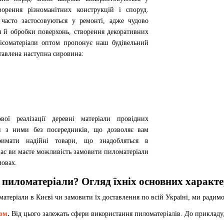
ворення різноманітних конструкцій і споруд.
часто застосовуються у ремонті, адже чудово
я й обробки поверхонь, створення декоративних
ісоматеріали оптом пропонує наш будівельний
тавлена наступна сировина:
ої реалізації деревні матеріали провідних
и з ними без посередників, що дозволяє вам
имати надійні товари, що знадобляться в
 нас ви маєте можливість замовити пиломатеріали
мовах.
 пиломатеріали? Огляд їхніх основних характе
матеріали в Києві чи замовити їх доставлення по всій Україні, ми радим
ом
.
Від цього залежать сфери використання пиломатеріалів. До прикладу