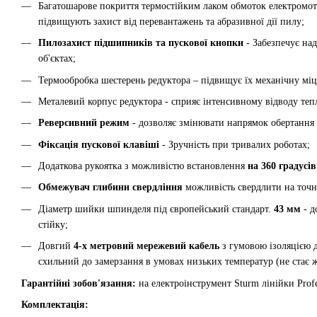
Багатошарове покриття термостійким лаком обмоток електромот
підвищують захист від перевантажень та абразивної дії пилу;
Пилозахист підшипників та пускової кнопки
- Забезпечує над
об'єктах;
Термообробка шестерень редуктора – підвищує їх механічну міцн
Металевий корпус редуктора - сприяє інтенсивному відводу тепл
Реверсивний режим
- дозволяє змінювати напрямок обертання
Фіксація пускової клавіші
- Зручність при тривалих роботах;
Додаткова рукоятка з можливістю встановлення
на 360 градусів
Обмежувач глибини свердління
можливість свердлити на точн
Діаметр шийки шпинделя під європейський стандарт.
43 мм
- д
стійку;
Довгий
4-х метровий мережевий кабель
з гумовою ізоляцією д
схильний до замерзання в умовах низьких температур (не стає 
Гарантійні зобов'язання:
на електроінструмент Sturm лінійки Profes
Комплектація: