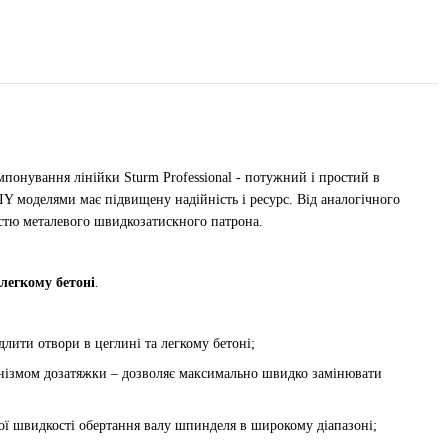
онування лінійки Sturm Professional - потужний і простий в
IY моделями має підвищену надійність і ресурс. Від аналогічного
істю металевого швидкозатискного патрона.
легкому бетоні
.
лити отвори в цеглині ​​та легкому бетоні;
анізмом дозатяжки – дозволяє максимально швидко замінювати
ної швидкості обертання валу шпинделя в широкому діапазоні;