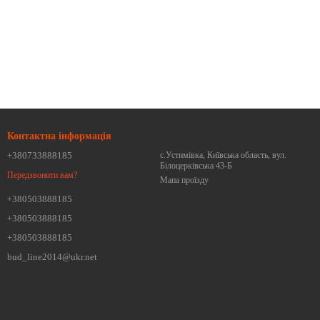
Контактна інформація
+380733888185
с.Устимівка, Київська область, вул.
Білоцерківська 43-Б
Передзвонити вам?
Мапа проїзду
+380503888185
+380503888185
+380503888185
bud_line2014@ukr.net