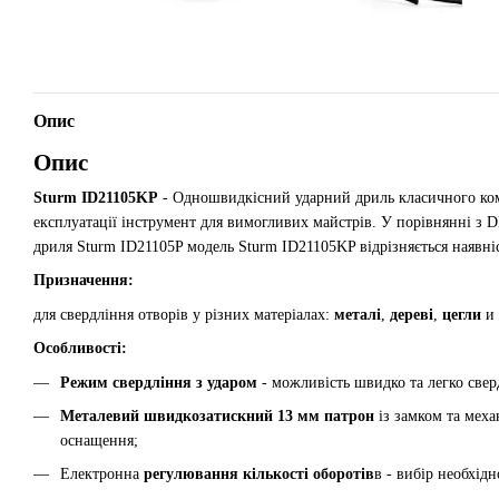
Опис
Опис
Sturm ID21105KP
- Одношвидкісний ударний дриль класичного комп
експлуатації інструмент для вимогливих майстрів. У порівнянні з D
дриля Sturm ID21105P модель Sturm ID21105KP відрізняється наявн
Призначення:
для свердління отворів у різних матеріалах:
металі
,
дереві
,
цегли
и
Особливості:
Режим свердління з ударом
- можливість швидко та легко сверд
Металевий швидкозатискний 13 мм патрон
із замком та мех
оснащення;
Електронна
регулювання кількості оборотів
в - вибір необхід