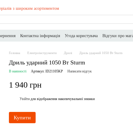
еріалів з широким асортиментом
вернення
Контактна інформація
Угода користувача
Відгуки про маг
Головна
Електроінструменти
Дрилі
Дриль ударний 1050 Вт Sturm
Дриль ударний 1050 Вт Sturm
В наявності
Артикул: ID21105KP
Написати відгук
1 940 грн
Увійти
для відображення накопичувальної знижки
%
Купити