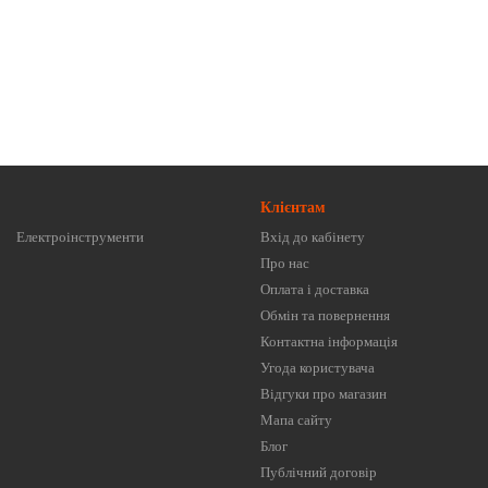
Клієнтам
Електроінструменти
Вхід до кабінету
Про нас
Оплата і доставка
Обмін та повернення
Контактна інформація
Угода користувача
Відгуки про магазин
Мапа сайту
Блог
Публічний договір