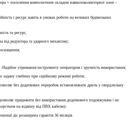
ора + посилення композитним складом навколоколекторної зони –
ійність і ресурс навіть в умовах роботи на великих будівельних
ість та ресурс;
а від редуктора та ударного механізму;
 оснащення;
-Надійне утримання інструменту оператором і зручність використання;
о задану глибину при серійному режимі роботи;
озволяє без додаткових переробок встановлювати дриль у свердлильну
озволяє працювати без використання додаткового подовжувача і не
жорстким на відміну від ПВХ кабелю).
sional діє розширена гарантія 36 місяців.