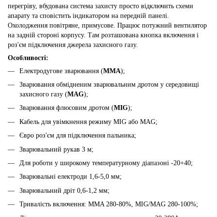
перегріву, вбудована система захисту просто відключить схеми
апарату та сповістить індикатором на передній панелі.
Охолодження повітряне, примусове. Працює потужний вентилятор
на задній стороні корпусу. Там розташована кнопка включення і
роз'єм підключення джерела захисного газу.
Особливості:
Електродугове зварювання (
ММА
);
Зварювання обмідненим зварювальним дротом у середовищі
захисного газу (
MAG
);
Зварювання флюсовим дротом (
MIG
);
Кабель для увімкнення режиму MIG або MAG;
Євро роз'єм для підключення пальника;
Зварювальний рукав 3 м;
Для роботи у широкому температурному діапазоні -20+40;
Зварювальні електроди 1,6-5,0 мм;
Зварювальний дріт 0,6-1,2 мм;
Тривалість включення: MMA 280-80%, MIG/MAG 280-100%;