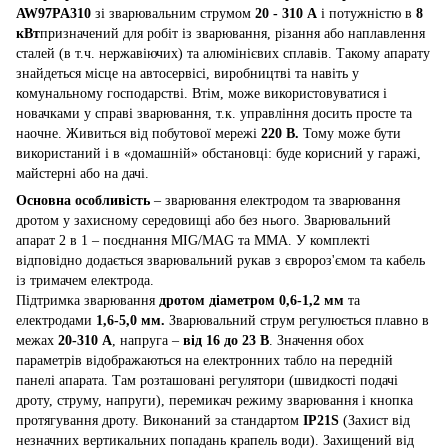
AW97PA310
зі зварювальним струмом
20 - 310 А
і потужністю в
8
кВт
призначений для робіт із зварювання, різання або наплавлення
сталей (в т.ч. нержавіючих) та алюмінієвих сплавів. Такому апарату
знайдеться місце на автосервісі, виробництві та навіть у
комунальному господарстві. Втім, може використовуватися і
новачками у справі зварювання, т.к. управління досить просте та
наочне. Живиться вiд побутової мережі
220 В.
Тому може бути
використаний і в «домашній» обстановці: буде корисний у гаражі,
майстерні або на дачі.
Основна особливість
– зварювання електродом та зварювання
дротом у захисному середовищі або без нього. Зварювальний
апарат 2 в 1 – поєднання MIG/MAG та MMA. У комплекті
відповідно додається зварювальний рукав з євророз'ємом та кабель
із тримачем електрода.
Підтримка зварювання
дротом діаметром 0,6-1,2 мм
та
електродами
1,6-5,0 мм.
Зварювальний струм регулюється плавно в
межах
20-310 А
, напруга –
від 16 до 23 В
. Значення обох
параметрів відображаються на електронних табло на передній
панелі апарата. Там розташовані регулятори (швидкості подачі
дроту, струму, напруги), перемикач режиму зварювання і кнопка
протягування дроту. Виконаний за стандартом
IP21S
(Захист від
незначних вертикальних попадань крапель води). Захищений від