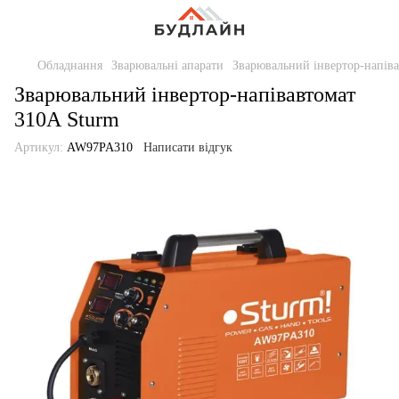
Обладнання
Зварювальні апарати
Зварювальний інвертор-напів
Зварювальний інвертор-напівавтомат
310А Sturm
Артикул:
AW97PA310
Написати відгук