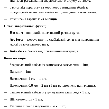
Діапазон регулювання зварювального струму 20-280А;
Захист від перегріву та короткого замикання зберігає
працездатність апарату навіть за підвищених навантажень;
Розширена гарантія:
24 місяців.
Є такі зварювальні функції:
Hot start
- швидкий, полегшений розпал дуги;
Arc force
– форсування та стабілізація дуги для покращення
якості зварювального шва;
Anti-stick
- Захист від прилипання електродів.
Комплектація
:
Зварювальний кабель із затискачем заземлення - 1шт;
Пальник - 1шт;
Наконечник 1 мм – 1 шт;
Наконечник 0,8 мм - 2 шт (1 шт встановлена ​​на пальник);
Зварювальний кабель з утримувачем електрода - 1 шт;
Щітка-молоток - 1 шт;
Газовий шланг завдовжки 2 м - 1 шт;