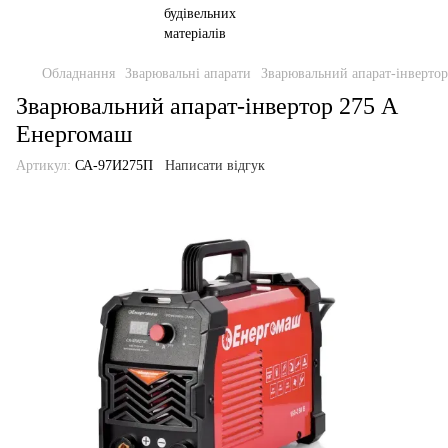
Обладнання
Зварювальні апарати
Зварювальний апарат-інверто
Зварювальний апарат-інвертор 275 А
Енергомаш
Артикул:
СА-97И275П
Написати відгук