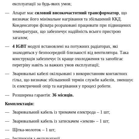
експлуатації за будь-яких умов;
Апарат має
силовий високочастотний трансформатор
, що
визначає його мінімальне нагрівання та збільшений ККД.
Конденсатори фільтра розраховані працювати при підвищених
температурах, що забезпечує надійність всього пристрою
загалом;
4 IGBT
модулі встановлені на потужних радіаторах, які
знаходяться у безпосередній близькості від вентилятора. Така
конструкція забезпечує їх краще охолодження та запобігає
перегріву навіть за важких умов експлуатації;
Зварювальні кабелі окілцьовані з використанням контактних
гільз, що визначає збільшений термін служби кабелів, зменшує
їх електричний опір та нагрівання у процесі роботи.
Розширена гарантія:
36 місяців.
Комплектація:
Зварювальний кабель із тримачем електрода – 1 шт;
Зварювальний кабель із затискачем «земля» – 1 шт;
Щітка-молоток – 1 шт;
Інструкція з експлуатації.