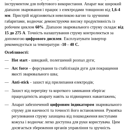
інструментом для побутового використання. Апарат має широкий
діапазон зварювання і працює з електродами товщиною від
1,6-4
мм
. Пристрій відрізняються невеликою вагою та зручними
габаритами, водночас демонструючи високу продуктивність із
робочим циклом
60%
. Діапазон зварювального струму складає
від
15 до 275 А
. Точність налаштування струму контролюється за
допомогою
цифрового дисплея
. Експлуатувати інвертор
рекомендується за температури
-10 - 40 С.
Особливості:
Hot start
- швидкий, полегшений розпал дуги;
Arc force
– форсування та стабілізація дуги для покращення
якості зварювального шва;
Anti-stick
- захист від прилипання електродів;
Захист від перегріву та короткого замикання зберігає
працездатність апарату навіть за підвищених навантажень;
Апарат забезпечений
цифровим індикатором
зварювального
струму для наочності та точності його встановлення. Рукоятка
регулювання струму захищена від пошкодження виступами
кожуха і водночас легко доступна для руки користувача. Цим
досягається збереження органів управління та зручність