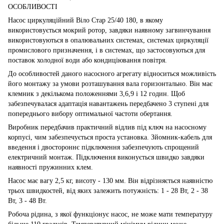
ОСОБЛИВОСТІ
Насос циркуляційний Віло Стар 25/40 180, в якому
використовується мокрий ротор, завдяки наявному загвинчування
використовуються в опалювальних системах, системах циркуляції
промислового призначення, і в системах, що застосовуються для
поставок холодної води або кондиціювання повітря.
До особливостей даного насосного агрегату відноситься можливість
його монтажу за умови розташування вала горизонтально. Він має
клемник з декількома положеннями 3,6,9 і 12 годин. Щоб
забезпечувалася адаптація навантажень передбачено 3 ступені для
попереднього вибору оптимальної частоти обертання.
Виробник передбачив практичний відлив під ключ на насосному
корпусі, чим забезпечується проста установка. Зйомник-кабель для
введення і двостороннє підключення забезпечують спрощений
електричний монтаж. Підключення виконується швидко завдяки
наявності пружинних клем.
Насос має вагу 2,5 кг, висоту - 130 мм. Він відрізняється наявністю
трьох швидкостей, від яких залежить потужність: 1 - 28 Вт, 2 - 38
Вт, 3 - 48 Вт.
Робоча рідина, з якої функціонує насос, не може мати температуру