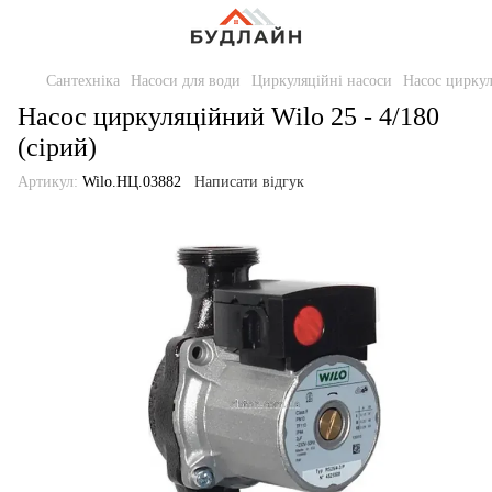
Сантехніка
Насоси для води
Циркуляційні насоси
Насос циркул
Насос циркуляційний Wilo 25 - 4/180
(сірий)
Артикул:
Wilo.НЦ.03882
Написати відгук