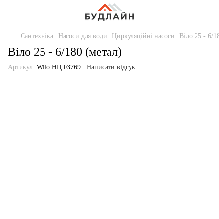
Сантехніка
Насоси для води
Циркуляційні насоси
Віло 25 - 6/1
Віло 25 - 6/180 (метал)
Артикул:
Wilo.НЦ.03769
Написати відгук