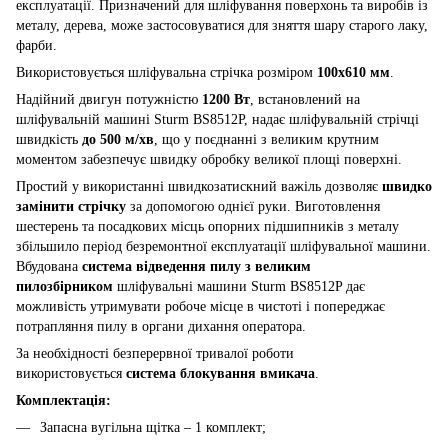
експлуатації. Призначений для шліфування поверхонь та виробів із
металу, дерева, може застосовуватися для зняття шару старого лаку,
фарби.
Використовується шліфувальна стрічка розміром
100x610 мм
.
Надійний двигун потужністю
1200 Вт
, встановлений на
шліфувальній машині Sturm BS8512P, надає шліфувальній стрічці
швидкість
до 500 м/хв
, що у поєднанні з великим крутним
моментом забезпечує швидку обробку великої площі поверхні.
Простий у використанні швидкозатискний важіль дозволяє
швидко
замінити стрічку
за допомогою однієї руки. Виготовлення
шестерень та посадкових місць опорних підшипників з металу
збільшило період безремонтної експлуатації шліфувальної машини.
Вбудована
система відведення пилу з великим
пилозбірником
шліфувальні машини Sturm BS8512P дає
можливість утримувати робоче місце в чистоті і попереджає
потрапляння пилу в органи дихання оператора.
За необхідності безперервної тривалої роботи
використовується
система блокування вмикача
.
Комплектація:
Запасна вугільна щітка – 1 комплект;