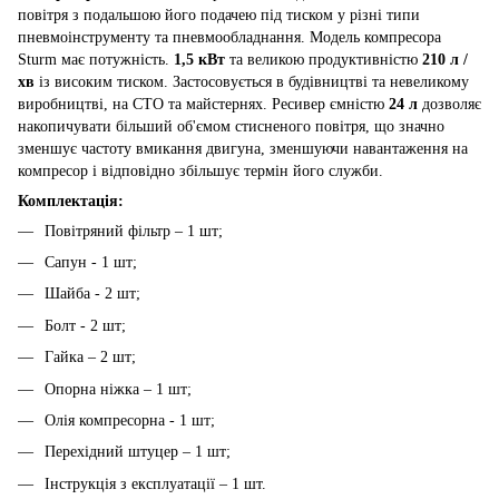
повітря з подальшою його подачею під тиском у різні типи
пневмоінструменту та пневмообладнання. Модель компресора
Sturm має потужність.
1,5 кВт
та великою продуктивністю
210 л /
хв
із високим тиском. Застосовується в будівництві та невеликому
виробництві, на СТО та майстернях. Ресивер ємністю
24 л
дозволяє
накопичувати більший об'ємом стисненого повітря, що значно
зменшує частоту вмикання двигуна, зменшуючи навантаження на
компресор і відповідно збільшує термін його служби.
Комплектація:
Повітряний фільтр – 1 шт;
Сапун - 1 шт;
Шайба - 2 шт;
Болт - 2 шт;
Гайка – 2 шт;
Опорна ніжка – 1 шт;
Олія компресорна - 1 шт;
Перехідний штуцер – 1 шт;
Інструкція з експлуатації – 1 шт.