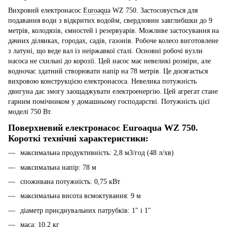
Вихровий електронасос
Euroaqua
WZ 750. Застосовується для
подавання води з відкритих водойм, свердловин завглибшки до 9
метрів, колодязів, ємностей і резервуарів. Можливе застосування на
дачних ділянках, городах, садів, газонів. Робоче колесо виготовлене
з латуні, що веде вал із неіржавкої сталі. Основні робочі вузли
насоса не схильні до корозії. Цей насос має невеликі розміри, але
водночас здатний створювати напір на 78 метрів. Це досягається
вихровою конструкцією електронасоса. Невелика потужність
двигуна дає змогу заощаджувати електроенергію. Цей агрегат стане
гарним помічником у домашньому господарстві. Потужність цієї
моделі 750 Вт.
Поверхневий електронасос Euroaqua WZ 750.
Короткі технічні характеристики:
максимальна продуктивність: 2,8 м3/год (48 л/хв)
максимальна напір: 78 м
споживана потужність: 0,75 кВт
максимальна висота всмоктування: 9 м
діаметр приєднувальних патрубків: 1" і 1"
маса: 10,2 кг