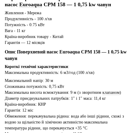
насос
Euroaqua
СРМ 158 — 1 0,75 kw чавун
Живлення - Мережа
Продуктивність - 100 л/хв
Потужність - 0.75 кВт
Вага - 11 кг
Країна-виробник товару - Китай
Гарантія — 12 місяців
Опис Поверхневий насос Euroaqua СРМ 158 — 1 0,75 kw
чавун
Короткі технічні характеристики
:
Максимальна продуктивність: 6 м3/год (100 л/хв)
Максимальний напір: 30 м
Споживана потужність: 0,75 кВт
Максимальна висота всмоктування: 9 м (з зворотним
клапаном
)
Діаметр приєднувальних патрубків: 1" і 1" маса: 11,4 кг
Країна-виробник: КНР
Гарантія: 12 міс
Обмеження: перекачувальна рідина: вода або інші рідини, схожі з
водою за щільністю й хімічною активністю максимальна
температура рідини, що перекачується +35 °C