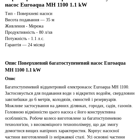
насос
Euroaqua
MH 1100 1.1 kW
Тип - Поверхневі насоси
Висота подавання — 35 м
Живлення - Мережа
Продуктивність - 80 л/хв
Потужність - 1.1 л.с.
Гарантія — 24 місяці
Опис Поверхневий багатоступеневий насос Euroaqua
MH 1100 1.1 kW
Опис
Багатоступеневий відцентровий електронасос Euroaqua MH 1100.
Застосовується для подавання води з відкритих водойм, свердловин
завглибшки до 6 метрів, колодязів, ємностей і резервуарів.
Можливе застосування на дачних ділянках, городах, садів, газонів.
Головною відмінністю цього насоса є його конструктивна
особливість. Робоче колесо виготовлене за багатоступеневою
технологією, з високоміцного технополімеру, що дає змогу
домогтися вищих напірних характеристик. Корпус насосної
частини виготовлений із неіржавкої сталі. Усі основні частини