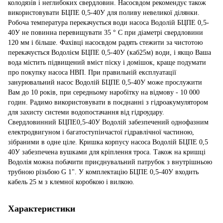
колодязів і неглибоких свердловин. Насосвдом рекомендує також
використовувати БЦПЕ 0,5-40У для поливу невеликої ділянки.
Робоча температура перекачується води насоса Водолій БЦПЕ 0,5-
40У не повинна перевищувати 35 ° С при діаметрі свердловини
120 мм і більше. Фахівці насосвдом радять стежити за чистотою
перекачується Водолієм БЦПЕ 0,5-40У (каб25м) води, і якщо Ваша
вода містить підвищений вміст піску і домішок, краще подумати
про покупку насоса НВП. При правильній експлуатації
занурювальний насос Водолій БЦПЕ 0,5-40У може прослужити
Вам до 10 років, при середньому наробітку на відмову - 10 000
годин. Радимо використовувати в поєднанні з гідроакумулятором
для захисту системи водопостачання від гідроудару.
Свердловинний БЦПЕ0,5-40У Водолій забезпечений однофазним
електродвигуном і багатоступінчастої гідравлічної частиною,
зібраними в одне ціле. Кришка корпусу насоса Водолій БЦПЕ 0,5
40У забезпечена вушками для кріплення троса. Також на кришці
Водолія можна побачити приєднувальний патрубок з внутрішньою
трубною різьбою G 1". У комплектацію БЦПЕ 0,5-40У входить
кабель 25 м з клемної коробкою і вилкою.
Характеристики