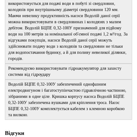
використовується для подачі води в побуті зі свердловин,
колодязів при внутрішньому діаметрі свердловини 120 мм.
Маючи невелику продуктивність насоси Водолій даної серії
можна використовувати в свердловинах і колодязях з малим
дебітом. Водолій БЦПЕ 0,32-100У призначений для підйому
води на 100 метрів за номінальної об'ємної подачі 1,2 м³/год. За
відгуками покупців, насоси Водолій даної серії можуть
здійснювати подачу води з колодязів та свердловин не тільки
для водопостачання будинку, а й для поливу невеликої ділянки,
городів.
Рекомендуємо використовувати гідроакумулятор для захисту
системи від гідроудару
Водолій БЦПЕ 0,32-100У забезпечений однофазним
електродвигуном і багатоступінчастою гідравлічною частиною,
зібраними в одне ціле. Кришка корпусу насоса Водолій БЦПЕ
0,32-100У забезпечена вушками для кріплення троса. Насос
БЦПЕ 0,32-100У комплектується кабелем з клемною коробкою
та вилкою.
Відгуки