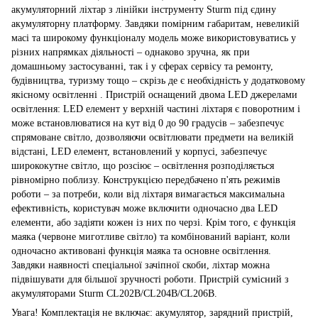
акумуляторний ліхтар з лінійки інструменту Sturm під єдину
акумуляторну платформу. Завдяки помірним габаритам, невеликій
масі та широкому функціоналу модель може використовуватись у
різних напрямках діяльності – однаково зручна, як при
домашньому застосуванні, так і у сферах сервісу та ремонту,
будівництва, туризму тощо – скрізь де є необхідність у додатковому
якісному освітленні . Пристрій оснащений двома LED джерелами
освітлення: LED елемент у верхній частині ліхтаря є поворотним і
може встановлюватися на кут від 0 до 90 градусів – забезпечує
спрямоване світло, дозволяючи освітлювати предмети на великій
відстані, LED елемент, встановлений у корпусі, забезпечує
ширококутне світло, що розсіює – освітлення розподіляється
рівномірно поблизу. Конструкцією передбачено п'ять режимів
роботи – за потреби, коли від ліхтаря вимагається максимальна
ефективність, користувач може включити одночасно два LED
елементи, або задіяти кожен із них по черзі. Крім того, є функція
маяка (червоне миготливе світло) та комбінований варіант, коли
одночасно активовані функція маяка та основне освітлення.
Завдяки наявності спеціальної зачіпної скоби, ліхтар можна
підвішувати для більшої зручності роботи. Пристрій сумісний з
акумуляторами Sturm CL202B/CL204B/CL206B.
Увага! Комплектація не включає: акумулятор, зарядний пристрій,