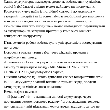
Єдина акумуляторна платформа дозволяє забезпечити сумісність
однієї й тієї батареї з цілим рядом найменувань інструменту.
Користувач купує набір із потрібної кількості акумуляторів +
зарядний пристрій і на їх основі збирає необхідний для вирішення
конкретних завдань набір акумуляторного інструменту, що
економічно набагато вигідніше – немає необхідності переплачувати
за акумулятори та зарядний пристрій у комплекті кожного
конкретного інструменту.
П'ять режимів роботи забезпечують універсальність застосування
пристрою.
Поворотна голова лампи забезпечує фіксацію променя в
потрібному напрямку.
Літій-іонний (Li ion) акумулятор з інтелектуальною системою
захисту та індикацією заряду (AКБ Sturm CL202B/Sturm
CL204B/CL206B докуповуються окремо):
Низький саморозряд - навіть тривалий час без використання літій-
іонний акумулятор здатний впевнено тримати заряд, зводячи
саморозряд до мінімального показника.
Немає «ефект пам'яті»
– «Ефект пам'яті» – зменшення ємності акумулятора через
порушення рекомендованого режиму його заряджання, зокрема,
при систематичній підзарядці користувачем акумулятора, що не