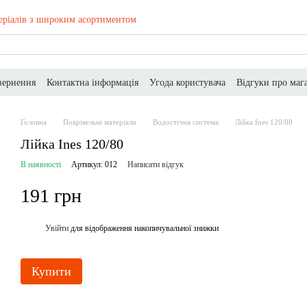
еріалів з широким асортиментом
вернення
Контактна інформація
Угода користувача
Відгуки про маг
Головна
Покрівельні матеріали
Водостічна система
Лійка Ines 120/80
Лійка Ines 120/80
В наявності
Артикул: 012
Написати відгук
191 грн
Увійти
для відображення накопичувальної знижки
%
Купити