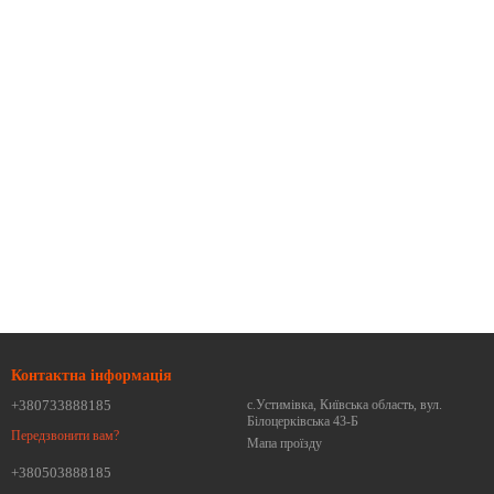
Контактна інформація
+380733888185
с.Устимівка, Київська область, вул.
Білоцерківська 43-Б
Передзвонити вам?
Мапа проїзду
+380503888185