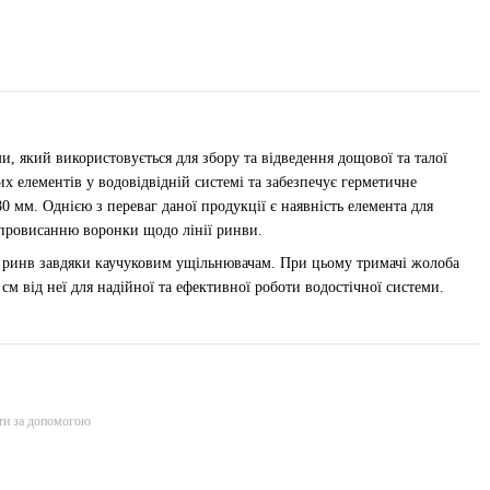
, який використовується для збору та відведення дощової та талої
х елементів у водовідвідній системі та забезпечує герметичне
0 мм. Однією з переваг даної продукції є наявність елемента для
є провисанню воронки щодо лінії ринви.
до ринв завдяки каучуковим ущільнювачам. При цьому тримачі жолоба
см від неї для надійної та ефективної роботи водостічної системи.
ти за допомогою