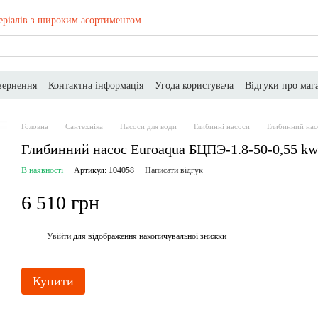
еріалів з широким асортиментом
вернення
Контактна інформація
Угода користувача
Відгуки про маг
Головна
Сантехніка
Насоси для води
Глибинні насоси
Глибинний нас
Глибинний насос Euroaqua БЦПЭ-1.8-50-0,55 kw
В наявності
Артикул: 104058
Написати відгук
6 510 грн
Увійти
для відображення накопичувальної знижки
%
Купити