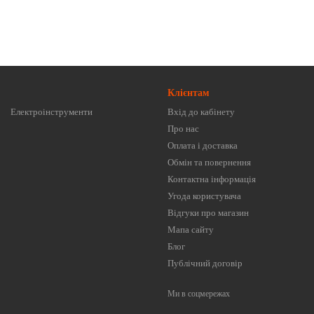
Клієнтам
Електроінструменти
Вхід до кабінету
Про нас
Оплата і доставка
Обмін та повернення
Контактна інформація
Угода користувача
Відгуки про магазин
Мапа сайту
Блог
Публічний договір
Ми в соцмережах