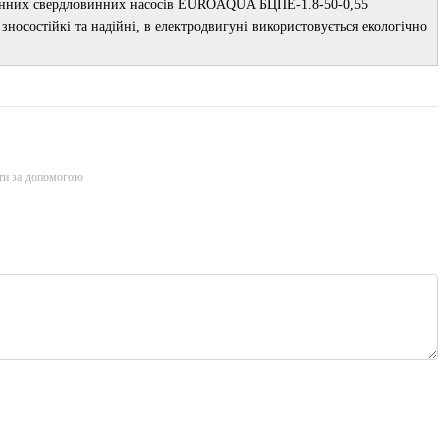
ибинних свердловинних насосів EUROAQUA БЦПЕ-1.8-50-0,55
зносостійкі та надійні, в електродвигуні використовується екологічно
ти за допомогою