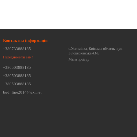
Контактна інформація
+380733888185
с.Устимівка, Київська область, вул.
Білоцерківська 43-Б
Передзвонити вам?
Мапа проїзду
+380503888185
+380503888185
+380503888185
bud_line2014@ukr.net