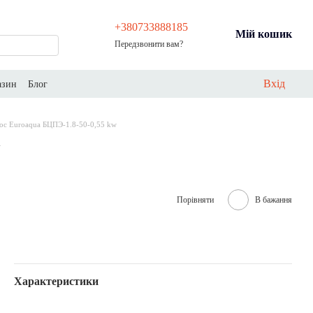
+380733888185
Мій кошик
Передзвонити вам?
Вхід
азин
Блог
ос Euroaqua БЦПЭ-1.8-50-0,55 kw
Порівняти
В бажання
Характеристики