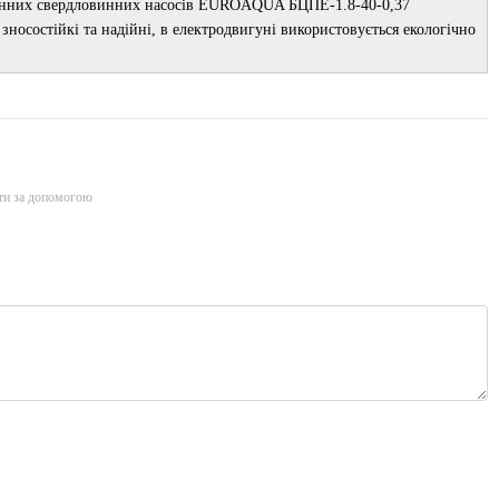
ибинних свердловинних насосів EUROAQUA БЦПЕ-1.8-40-0,37
зносостійкі та надійні, в електродвигуні використовується екологічно
ти за допомогою