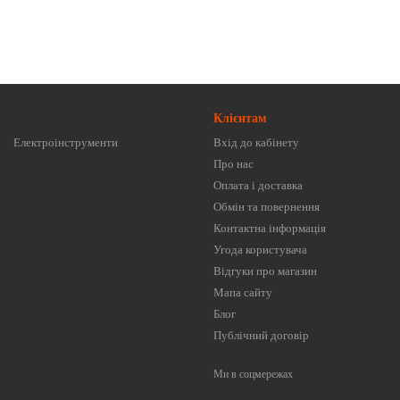
Клієнтам
Електроінструменти
Вхід до кабінету
Про нас
Оплата і доставка
Обмін та повернення
Контактна інформація
Угода користувача
Відгуки про магазин
Мапа сайту
Блог
Публічний договір
Ми в соцмережах