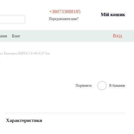
+380733888185
Мій кошик
Передзвонити вам?
Вхід
азин
Блог
ос Euroaqua БЦПЭ-1.8-40-0,37 kw
Порівняти
В бажання
Характеристики