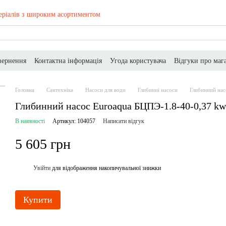
еріалів з широким асортиментом
вернення
Контактна інформація
Угода користувача
Відгуки про маг
Головна
Сантехніка
Насоси для води
Глибинні насоси
Глибинний нас
Глибинний насос Euroaqua БЦПЭ-1.8-40-0,37 kw
В наявності
Артикул: 104057
Написати відгук
5 605 грн
Увійти
для відображення накопичувальної знижки
%
Купити