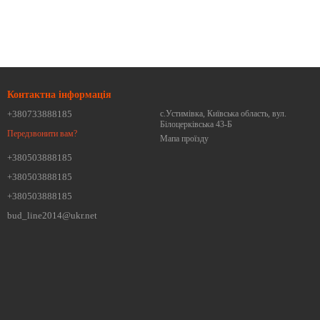
Контактна інформація
+380733888185
с.Устимівка, Київська область, вул.
Білоцерківська 43-Б
Передзвонити вам?
Мапа проїзду
+380503888185
+380503888185
+380503888185
bud_line2014@ukr.net