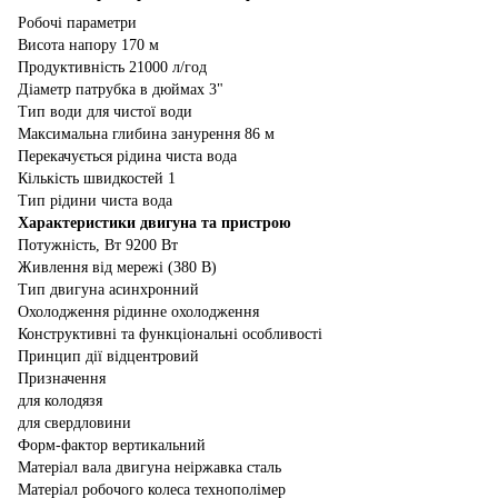
Робочі параметри
Висота напору 170 м
Продуктивність 21000 л/год
Діаметр патрубка в дюймах 3"
Тип води для чистої води
Максимальна глибина занурення 86 м
Перекачується рідина чиста вода
Кількість швидкостей 1
Тип рідини чиста вода
Характеристики двигуна та пристрою
Потужність, Вт 9200 Вт
Живлення від мережі (380 В)
Тип двигуна асинхронний
Охолодження рідинне охолодження
Конструктивні та функціональні особливості
Принцип дії відцентровий
Призначення
для колодязя
для свердловини
Форм-фактор вертикальний
Матеріал вала двигуна неіржавка сталь
Матеріал робочого колеса технополімер