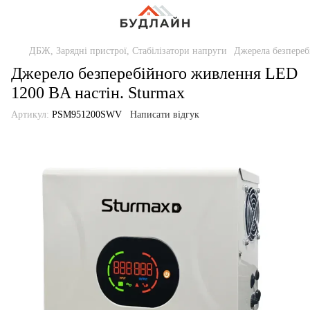
ДБЖ, Зарядні пристрої, Стабілізатори напруги
Джерела безпереб
Джерело безперебійного живлення LED
1200 ВA настін. Sturmax
Артикул:
PSM951200SWV
Написати відгук