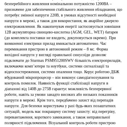
безперебійного живлення номінальною потужністю 1200ВА –
призначене для забезпечення стабільного живлення обладнання, що
потребує змінної напруги 220В, в умовах відсутності необхідної
напруги в мережі, а також для використання, як аварійне джерело
електроживлення. Як накопичувач енергії застосовується зовнішня
12В акумуляторна свинцево-кислотна (AGM, GEL, WET) батарея
(до комплекта поставки не входить; докуповується окремо). При
вимкненні електрики прилад вмикається автоматично. Час
перемикання пристрою в автономний режим – 8 мс. Форма
вихідної напруги у вигляді правильної синусоїди дозволяє
підключати до Sturmax PSM951200SWV більшість електроприладів,
включаючи комп’ютери та ноутбуки, системи сигналізації та
відеоспостереження, системи опалення тощо. Керує роботою ДБЖ
вбудований мікропроцесор – він виконує самодіагнозування та
контроль помилок. Наявність функції стабілізації напруги в
діапазоні від 140В до 275В гарантує можливість безперервної
роботи, навіть за умови занадто високих або низьких показників
напруги в мережі. Крім того, передбачено захист від перепадів
напруги. Для безпеки користувача у разі будь-яких позаштатних
ситуацій, модель має покращену систему захисту: від перегріву,
перевантаження, короткого замикання, а також неправильної
полярності підключення. Візуальний контроль роботи пристрою