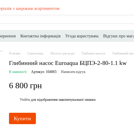
еріалів з широким асортиментом
вернення
Контактна інформація
Угода користувача
Відгуки про маг
Головна
Сантехніка
Насоси для води
Глибинні насоси
Глибинний нас
Глибинний насос Euroaqua БЦПЭ-2-80-1.1 kw
В наявності
Артикул: 104065
Написати відгук
6 800 грн
Увійти
для відображення накопичувальної знижки
%
Купити