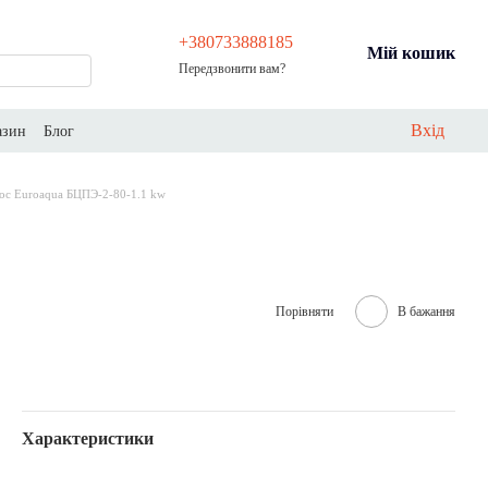
+380733888185
Мій кошик
Передзвонити вам?
Вхід
азин
Блог
ос Euroaqua БЦПЭ-2-80-1.1 kw
Порівняти
В бажання
Характеристики